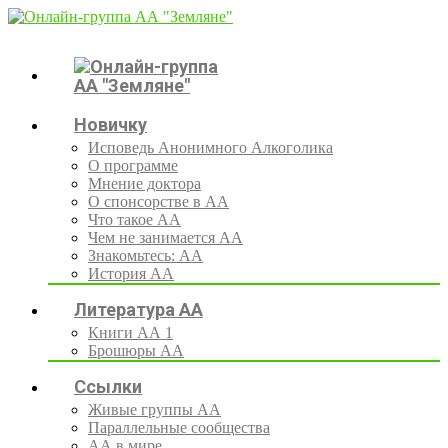
Новичку
Исповедь Анонимного Алкоголика
О программе
Мнение доктора
О спонсорстве в АА
Что такое АА
Чем не занимается АА
Знакомьтесь: АА
История АА
Литература АА
Книги АА 1
Брошюры АА
Ссылки
Живые группы АА
Параллельные сообщества
АА в мире