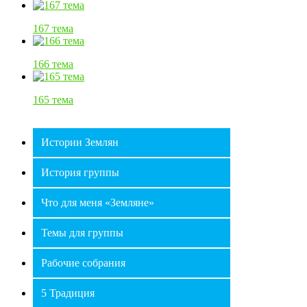
167 тема
166 тема
165 тема
Истории Землян
История группы
Что для меня «Земляне»
Темы для группы
Рабочие собрания
⛶
🔕
5 Традиция