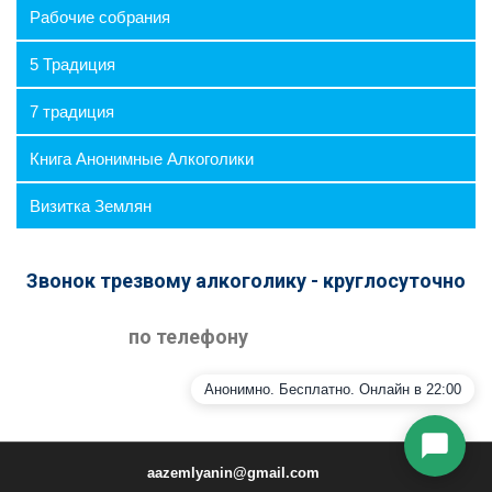
⛶
🔕
Рабочие собрания
5 Традиция
7 традиция
Книга Анонимные Алкоголики
Визитка Землян
Звонок трезвому алкоголику - круглосуточно
Я согласен на обработку персональных данных
в соответствии с
Политикой
по телефону
конфиденциальности
Начать общение
Анонимно. Бесплатно. Онлайн в 22:00
aazemlyanin@gmail.com