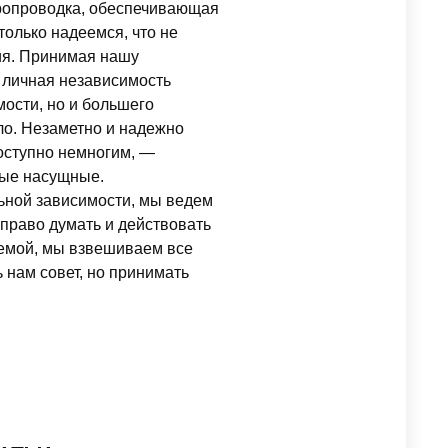
тропроводка, обеспечивающая
только надеемся, что не
ния. Принимая нашу
а личная независимость
мости, но и большего
ло. Незаметно и надежно
доступно немногим, —
мые насущные.
льной зависимости, мы ведем
право думать и действовать
лемой, мы взвешиваем все
ь нам совет, но принимать