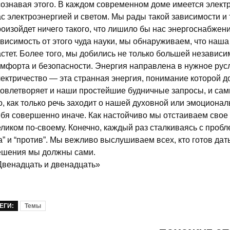
сознавая этого. В каждом современном доме имеется элек
с электроэнергией и светом. Мы рады такой зависимости и 
роизойдет ничего такого, что лишило бы нас энергоснабже
ависимость от этого чуда науки, мы обнаруживаем, что наш
стет. Более того, мы добились не только большей независи
омфорта и безопасности. Энергия направлена в нужное рус
лектричество — эта странная энергия, понимание которой 
довлетворяет и наши простейшие будничные запросы, и са
о, как только речь заходит о нашей духовной или эмоциона
ебя совершенно иначе. Как настойчиво мы отстаиваем свое 
еликом по-своему. Конечно, каждый раз сталкиваясь с проб
а” и “против”. Мы вежливо выслушиваем всех, кто готов дат
ешения мы должны сами.
Двенадцать и двенадцать»
ЕГИ:
Темы