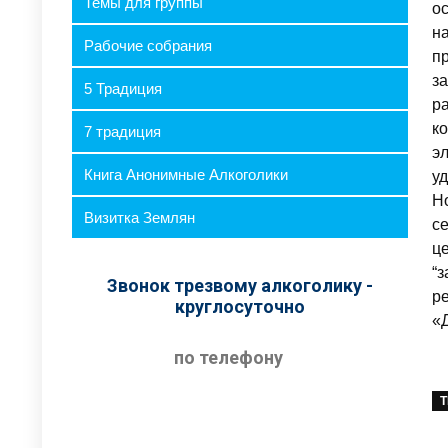
Темы для группы
о
на
Рабочие собрания
п
з
5 Традиция
ра
к
7 традиция
э
Книга Анонимные Алкоголики
у
Н
Визитка Землян
с
ц
“з
Звонок трезвому алкоголику -
р
круглосуточно
«
по телефону
Т