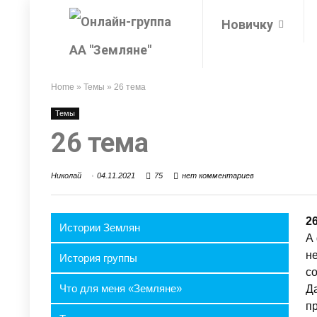
Новичку
Home
»
Темы
»
26 тема
Темы
26 тема
Николай
04.11.2021
75
нет комментариев
2
Истории Землян
А
н
История группы
с
Что для меня «Земляне»
Д
п