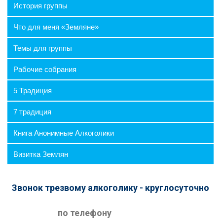
История группы
Что для меня «Земляне»
Темы для группы
⛶
🔕
Рабочие собрания
5 Традиция
7 традиция
Книга Анонимные Алкоголики
Визитка Землян
Звонок трезвому алкоголику - круглосуточно
Я согласен на обработку персональных данных
в соответствии с
Политикой
по телефону
конфиденциальности