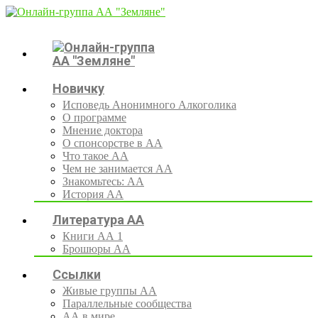
Новичку
Исповедь Анонимного Алкоголика
О программе
Мнение доктора
О спонсорстве в АА
Что такое АА
Чем не занимается АА
Знакомьтесь: АА
История АА
Литература АА
Книги АА 1
Брошюры АА
Ссылки
Живые группы АА
Параллельные сообщества
АА в мире