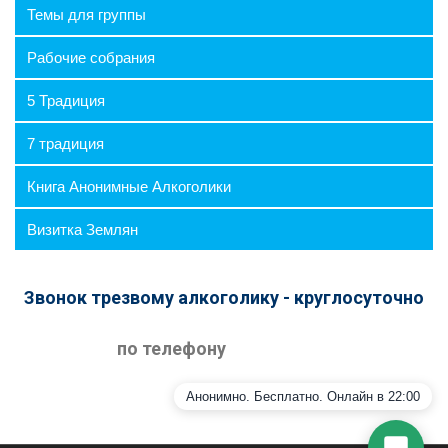
Темы для группы
⛶
🔕
Рабочие собрания
5 Традиция
7 традиция
Книга Анонимные Алкоголики
Визитка Землян
Звонок трезвому алкоголику - круглосуточно
Я согласен на обработку персональных данных
в соответствии с
Политикой
по телефону
конфиденциальности
Начать общение
Анонимно. Бесплатно. Онлайн в 22:00