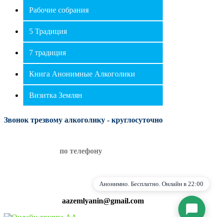
Рабочие собрания
⛶
🔕
5 Традиция
7 традиция
Книга Анонимные Алкоголики
Визитка Землян
Звонок трезвому алкоголику - круглосуточно
Я согласен на обработку персональных данных
по телефону
в соответствии с
Политикой
конфиденциальности
Начать общение
Анонимно. Бесплатно. Онлайн в 22:00
aazemlyanin@gmail.com