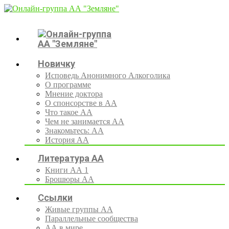
Новичку
Исповедь Анонимного Алкоголика
О программе
Мнение доктора
О спонсорстве в АА
Что такое АА
Чем не занимается АА
Знакомьтесь: АА
История АА
Литература АА
Книги АА 1
Брошюры АА
Ссылки
Живые группы АА
Параллельные сообщества
АА в мире