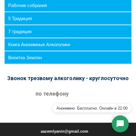
⛶
🔕
Рабочие собрания
5 Традиция
7 традиция
Книга Анонимные Алкоголики
Визитка Землян
Звонок трезвому алкоголику - круглосуточно
Я согласен на обработку персональных данных
в соответствии с
Политикой
по телефону
конфиденциальности
Начать общение
Анонимно. Бесплатно. Онлайн в 22:00
aazemlyanin@gmail.com