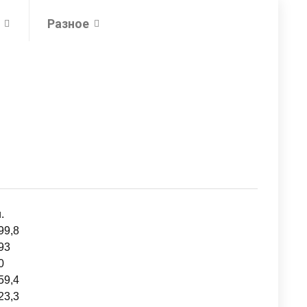
Разное
.
99,8
93
0
59,4
23,3