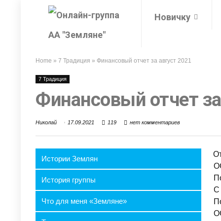
Новичку
Home
»
7 Традиция
»
Финансовый отчет за август 2021
7 Традиция
Финансовый отчет за
Николай
17.09.2021
119
нет комментариев
О
Истории Землян
О
П
История группы
С
Что для меня «Земляне»
П
О