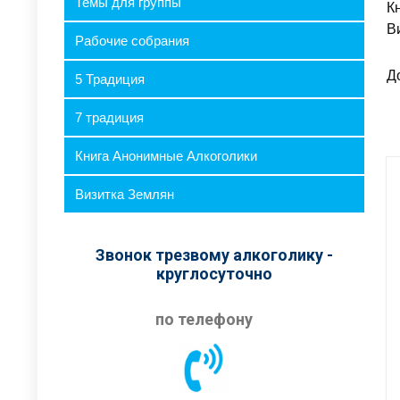
Темы для группы
К
В
Рабочие собрания
Д
5 Традиция
7 традиция
Книга Анонимные Алкоголики
Визитка Землян
Звонок трезвому алкоголику -
круглосуточно
по телефону