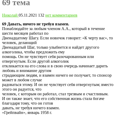
69 тема
Николай
05.11.2021
132
нет комментариев
69 Давать, ничего не требуя взамен.
Понаблюдайте за любым членом А.А., который в течение
шести месяцев работал по
Двенадцатому Шагу. Если новичок говорит: «К черту вас», то
человек, делающий
Двенадцатый Шаг, только улыбнется и найдет другого
алкоголика, чтобы предложить ему
помощь. Он не чувствует себя разочарованным или
отвергнутым. Если другой алкоголик
откликается на его слова и в свою очередь начинает дарить
любовь и внимание другим
страдающим людям, и взамен ничего не получает, то спонсор
может в любом случае
радоваться этому. И он не чувствует себя отвергнутым; вместо
этого он радуется, что
человек, с которым он работал, стал трезвым и счастливым.
И он также знает, что его собственная жизнь стала богаче
благодаря тому, что он готов
давать, не требуя ничего взамен.
«Грейпвайн», январь 1958 г.