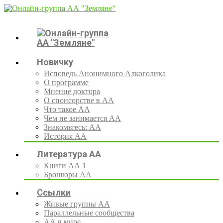
Новичку
Исповедь Анонимного Алкоголика
О программе
Мнение доктора
О спонсорстве в АА
Что такое АА
Чем не занимается АА
Знакомьтесь: АА
История АА
Литература АА
Книги АА 1
Брошюры АА
Ссылки
Живые группы АА
Параллельные сообщества
АА в мире