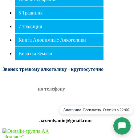
⛶
🔕
5 Традиция
7 традиция
Книга Анонимные Алкоголики
Визитка Землян
Звонок трезвому алкоголику - круглосуточно
Я согласен на обработку персональных данных
по телефону
в соответствии с
Политикой
конфиденциальности
Начать общение
Анонимно. Бесплатно. Онлайн в 22:00
aazemlyanin@gmail.com