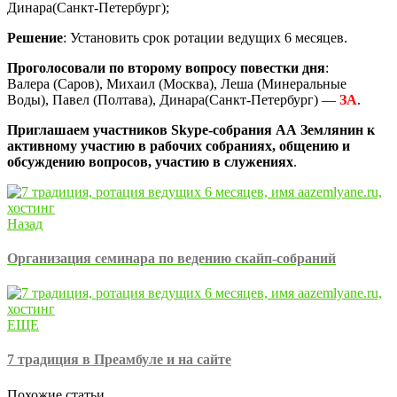
Динара(Санкт-Петербург);
Решение
: Установить срок ротации ведущих 6 месяцев.
Проголосовали по второму вопросу повестки дня
:
Валера (Саров), Михаил (Москва), Леша (Минеральные
Воды), Павел (Полтава), Динара(Санкт-Петербург) —
ЗА
.
Приглашаем участников Skype-собрания АА Землянин к
активному участию в рабочих собраниях, общению и
обсуждению вопросов, участию в служениях
.
Назад
Организация семинара по ведению скайп-собраний
ЕЩЕ
7 традиция в Преамбуле и на сайте
Похожие статьи