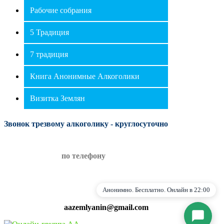
Рабочие собрания
⛶
🔕
5 Традиция
7 традиция
Книга Анонимные Алкоголики
Визитка Землян
Звонок трезвому алкоголику - круглосуточно
Я согласен на обработку персональных данных
по телефону
в соответствии с
Политикой
конфиденциальности
Начать общение
Анонимно. Бесплатно. Онлайн в 22:00
aazemlyanin@gmail.com