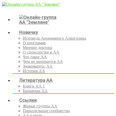
Новичку
Исповедь Анонимного Алкоголика
О программе
Мнение доктора
О спонсорстве в АА
Что такое АА
Чем не занимается АА
Знакомьтесь: АА
История АА
Литература АА
Книги АА 1
Брошюры АА
Ссылки
Живые группы АА
Параллельные сообщества
АА в мире