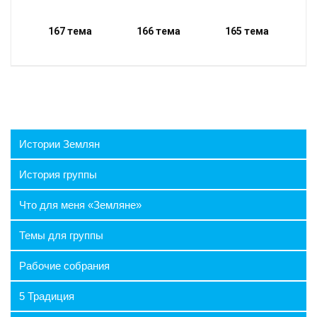
167 тема
166 тема
165 тема
Истории Землян
История группы
Что для меня «Земляне»
Темы для группы
⛶
🔕
Рабочие собрания
5 Традиция