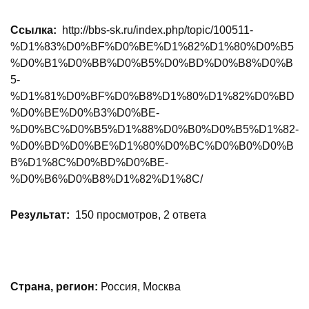
Ссылка:
http://bbs-sk.ru/index.php/topic/100511-
%D1%83%D0%BF%D0%BE%D1%82%D1%80%D0%B5
%D0%B1%D0%BB%D0%B5%D0%BD%D0%B8%D0%B
5-
%D1%81%D0%BF%D0%B8%D1%80%D1%82%D0%BD
%D0%BE%D0%B3%D0%BE-
%D0%BC%D0%B5%D1%88%D0%B0%D0%B5%D1%82-
%D0%BD%D0%BE%D1%80%D0%BC%D0%B0%D0%B
B%D1%8C%D0%BD%D0%BE-
%D0%B6%D0%B8%D1%82%D1%8C/
Результат:
150 просмотров, 2 ответа
Страна, регион:
Россия, Москва