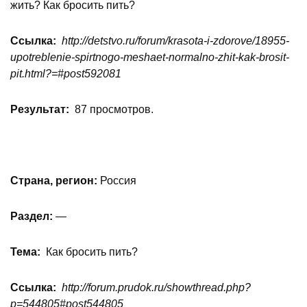
жить? Как бросить пить?
Ссылка:
http://detstvo.ru/forum/krasota-i-zdorove/18955-
upotreblenie-spirtnogo-meshaet-normalno-zhit-kak-brosit-
pit.html?=#post592081
Результат:
87 просмотров.
Страна, регион:
Россия
Раздел:
—
Тема:
Как бросить пить?
Ссылка:
http://forum.prudok.ru/showthread.php?
p=544805#post544805