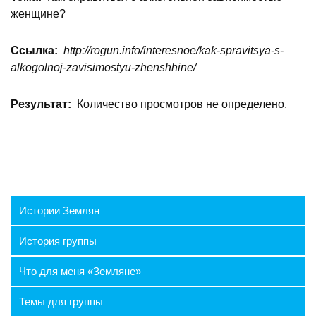
женщине?
Ссылка:
http://rogun.info/interesnoe/kak-spravitsya-s-
alkogolnoj-zavisimostyu-zhenshhine/
Результат:
Количество просмотров не определено.
Истории Землян
История группы
Что для меня «Земляне»
Темы для группы