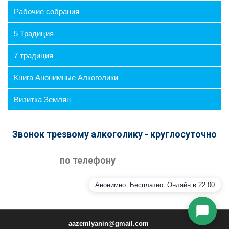
⛶
🔕
Рабочие собрания
5 Традиция
7 традиция
Книга Анонимные Алкоголики
Визитка Землян
Звонок трезвому алкоголику - круглосуточно
Я согласен на обработку персональных данных
в соответствии с
Политикой
по телефону
конфиденциальности
Начать общение
Анонимно. Бесплатно. Онлайн в 22:00
aazemlyanin@gmail.com