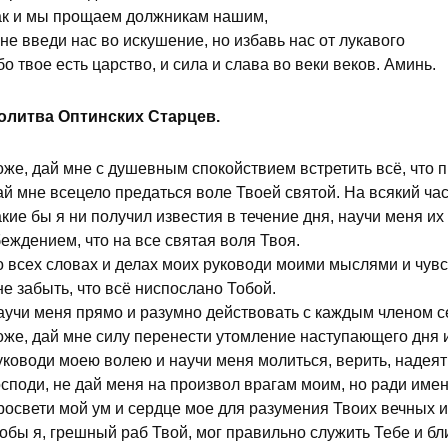
ак и мы прощаем должникам нашим,
не введи нас во искушение, но избавь нас от лукавого
о твое есть царство, и сила и слава во веки веков. Аминь.
олитва Оптинских Старцев.
оже, дай мне с душевным спокойствием встретить всё, что 
й мне всецело предаться воле Твоей святой. На всякий час
кие бы я ни получил известия в течение дня, научи меня и
еждением, что на все святая воля Твоя.
о всех словах и делах моих руководи моими мыслями и чув
е забыть, что всё ниспослано Тобой.
аучи меня прямо и разумно действовать с каждым членом се
оже, дай мне силу перенести утомление наступающего дня и
ководи моею волею и научи меня молиться, верить, надеять
осподи, не дай меня на произвол врагам моим, но ради име
росвети мой ум и сердце мое для разумения Твоих вечных 
тобы я, грешный раб Твой, мог правильно служить Тебе и б