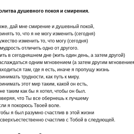
олитва душевного покоя и смирения.
оже, дай мне смирение и душевный покой,
инять то, что я не могу изменить (сегодня)
жество изменить то, что могу (сегодня)
мудрость отличить одно от другого.
ть в сегодняшнем дне (жить один день, а затем другой)
аслаждаться одним мгновением (а затем другим мгновение
ходиться там, где я есть, иначе я пропущу жизнь
инимать трудности, как путь к миру.
инимать этот мир таким, какой он есть,
не таким как бы я хотел, чтобы он был.
оверяя, что Ты все обернешь к лучшему
сли я покорюсь Твоей воле.
тобы я был разумно счастлив в этой жизни
 сверхъестественно счастлив с Тобой в следующей.