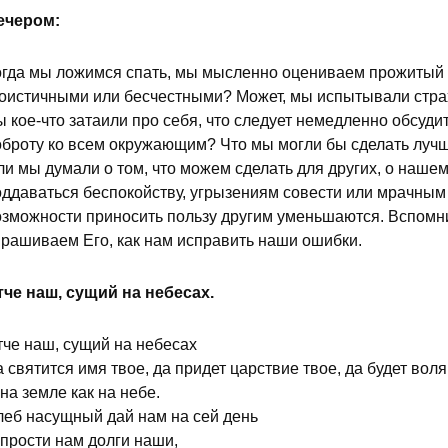
ечером:
огда мы ложимся спать, мы мысленно оцениваем прожитый 
гоистичными или бесчестными? Может, мы испытывали страх
ы кое-что затаили про себя, что следует немедленно обсуд
оброту ко всем окружающим? Что мы могли бы сделать лучш
ли мы думали о том, что можем сделать для других, о наше
оддаваться беспокойству, угрызениям совести или мрачным
озможности приносить пользу другим уменьшаются. Вспомни
прашиваем Его, как нам исправить наши ошибки.
тче наш, сущий на небесах.
тче наш, сущий на небесах
 святится имя твое, да придет царствие твое, да будет воля
на земле как на небе.
леб насущный дай нам на сей день
 прости нам долги наши,