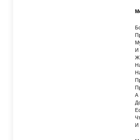
М
Б
Пр
Му
И 
Жи
Н
На
Пр
Пр
А 
Д
Е
Ч
И