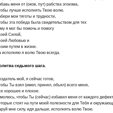
бавь меня от (оков, пут) рабства эгоизма,
тобы лучше исполнять Твою волю.
бери мои тяготы и трудности,
тобы эта победа была свидетельством для тех
му я мог бы помочь и помогу
воей Силой,
воей Любовью и
воим путем в жизни.
а исполняю я волю Твою всегда.
олитва седьмого шага.
здатель мой, я сейчас готов,
обы Ты взял (имел, принял, объял) всего меня,
се хорошее и плохое.
молюсь, чтобы Ты (сейчас) избавил меня от каждого дефект
оторые стоят на пути моей полезности для Тебя и окружающ
аруй мне силу, идя дальше, исполнять волю Твою.