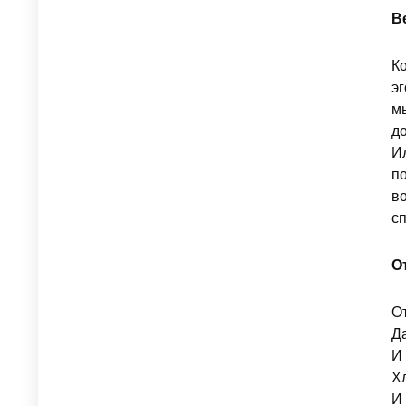
В
К
э
м
д
И
п
в
с
О
О
Да
И 
Х
И