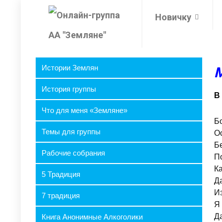
Новичку
Истории Землян
М
История группы
В
Что для меня «Земляне»
Б
Темы для группы
Ос
Б
Рабочие собрания
По
К
5 Традиция
Д
Из
7 традиция
Я
Д
Книга Анонимные Алкоголики