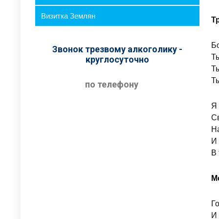
Визитка Землян
Т
Бо
Звонок трезвому алкоголику -
Т
круглосуточно
Ты
Ты
по телефону
Я
С
Н
И
В 
М
Го
И 