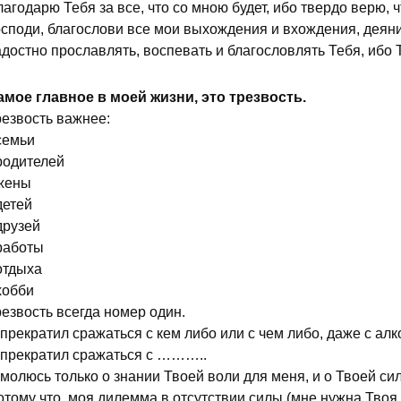
агодарю Тебя за все, что со мною будет, ибо твердо верю, 
осподи, благослови все мои выхождения и вхождения, деяни
достно прославлять, воспевать и благословлять Тебя, ибо 
амое главное в моей жизни, это трезвость.
резвость важнее:
семьи
родителей
 жены
детей
друзей
 работы
отдыха
хобби
езвость всегда номер один.
прекратил сражаться с кем либо или с чем либо, даже с алк
 прекратил сражаться с ………..
молюсь только о знании Твоей воли для меня, и о Твоей си
тому что, моя дилемма в отсутствии силы (мне нужна Твоя 