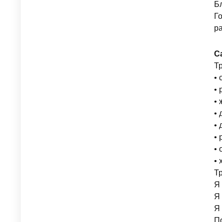
Бл
Г
ра
С
Т
• 
• 
•
• 
• 
•
• 
• 
Тр
Я 
Я
Я 
По