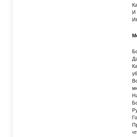
К
И 
Иб
М
Б
Да
Ка
уб
В
мн
Н
Б
Ру
Г
П
ч