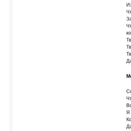
Из
Ч
За
Ч
ко
Т
Т
Т
Д
М
Со
Чт
В
Я 
К
Д