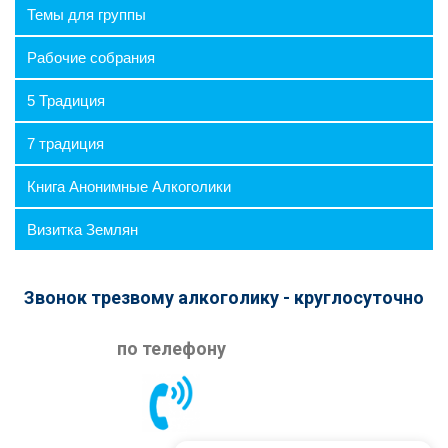
Темы для группы
Рабочие собрания
5 Традиция
⛶
7 традиция
Книга Анонимные Алкоголики
Визитка Землян
Звонок трезвому алкоголику - круглосуточно
по телефону
Я согласен на обработку персональных данных
в соответствии с
Политикой
конфиденциальности
Начать общение