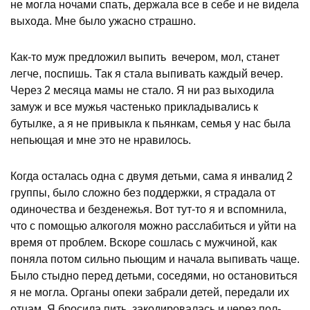
не могла ночами спать, держала все в себе и не видела
выхода. Мне было ужасно страшно.
Как-то муж предложил выпить вечером, мол, станет
легче, поспишь. Так я стала выпивать каждый вечер.
Через 2 месяца мамы не стало. Я ни раз выходила
замуж и все мужья частенько прикладывались к
бутылке, а я не привыкла к пьянкам, семья у нас была
непьющая и мне это не нравилось.
Когда осталась одна с двумя детьми, сама я инвалид 2
группы, было сложно без поддержки, я страдала от
одиночества и безденежья. Вот тут-то я и вспомнила,
что с помощью алкоголя можно расслабиться и уйти на
время от проблем. Вскоре сошлась с мужчиной, как
поняла потом сильно пьющим и начала выпивать чаще.
Было стыдно перед детьми, соседями, но остановиться
я не могла. Органы опеки забрали детей, передали их
отцам. Я бросила пить, закодировалась и через пол-