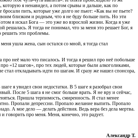
ь, которую я ненавидел, а потом срывы и дальше, как по
е бросали пить, которые уже долго не пьют: «Как вы не пьете?
воим близким и родным, что я не буду больше пить. Но эти
Потом я искал Бога — это уже во взрослой жизни. Когда я уже
 решалась. Я тогда не понимал, что за меня это решает Бог, я
ло решить эти проблемы.
еня ушла жена, сын остался со мной, я тогда стал
да про неё мало что писалось. И тогда я решил про неё побольше
 про «12 шагов», про тех людей, которые были алкоголиками,
не стал откладывать идти по шагам. И сразу же нашел спонсора,
 шаге я увидел свои недостатки. В 5 шаге я разобрал свои
ый. После 5 шага я не смог больше врать. Я не вру и сейчас,
еняться. Пришла терпимость, смиренность. Я стал менее
ватно. Пропали депрессии. Пропало желание выпить. Пропало
адо. А мое дело — делать действия. Ведь вера без дела мертва.
 и говорить про меня. Меня, конечно, это радует.
Александр Т.