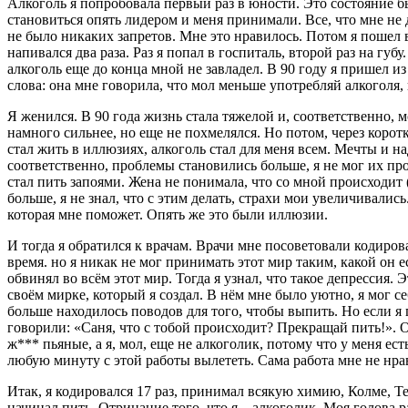
Алкоголь я попробовала первый раз в юности. Это состояние бы
становиться опять лидером и меня принимали. Все, что мне не 
не было никаких запретов. Мне это нравилось. Потом я пошел в
напивался два раза. Раз я попал в госпиталь, второй раз на губ
алкоголь еще до конца мной не завладел. В 90 году я пришел и
слова: она мне говорила, что мол меньше употребляй алкоголя, н
Я женился. В 90 года жизнь стала тяжелой и, соответственно, 
намного сильнее, но еще не похмелялся. Но потом, через корот
стал жить в иллюзиях, алкоголь стал для меня всем. Мечты и н
соответственно, проблемы становились больше, я не мог их про
стал пить запоями. Жена не понимала, что со мной происходит 
больше, я не знал, что с этим делать, страхи мои увеличивались
которая мне поможет. Опять же это были иллюзии.
И тогда я обратился к врачам. Врачи мне посоветовали кодиров
время. но я никак не мог принимать этот мир таким, какой он ес
обвинял во всём этот мир. Тогда я узнал, что такое депрессия.
своём мирке, который я создал. В нём мне было уютно, я мог с
больше находилось поводов для того, чтобы выпить. Но если я 
говорили: «Саня, что с тобой происходит? Прекращай пить!». О
ж*** пьяные, а я, мол, еще не алкоголик, потому что у меня есть
любую минуту с этой работы вылететь. Сама работа мне не нрав
Итак, я кодировался 17 раз, принимал всякую химию, Колме, Те
начинал пить. Отрицание того, что я – алкоголик. Моя голова р