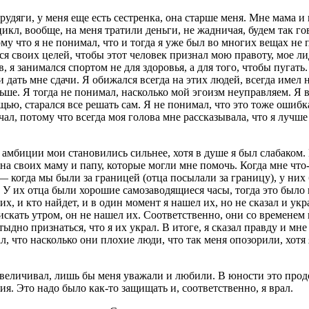
рудяги, у меня еще есть сестренка, она старше меня. Мне мама 
кл, вообще, на меня тратили деньги, не жадничая, будем так го
му что я не понимал, что и тогда я уже был во многих вещах не п
ся своих целей, чтобы этот человек признал мою правоту, мое ли
, я занимался спортом не для здоровья, а для того, чтобы пугать.
и дать мне сдачи. Я обижался всегда на этих людей, всегда имел
е. Я тогда не понимал, насколько мой эгоизм неуправляем. Я вс
ью, старался все решать сам. Я не понимал, что это тоже ошибк
чал, потому что всегда моя голова мне рассказывала, что я луч
, амбиции мои становились сильнее, хотя в душе я был слабаком
на своих маму и папу, которые могли мне помочь. Когда мне что-т
 когда мы были за границей (отца посылали за границу), у них 
. У их отца были хорошие самозаводящиеся часы, тогда это было
их, и кто найдет, и в один момент я нашел их, но не сказал и у
искать утром, он не нашел их. Соответственно, они со временем
ыдно признаться, что я их украл. В итоге, я сказал правду и мн
ал, что насколько они плохие люди, что так меня опозорили, хотя
увеличивал, лишь бы меня уважали и любили. В юности это прод
. Это надо было как-то защищать и, соответственно, я врал.