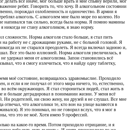
г делать все иначе, мог больше врать и мне спьяну верили, мог
важение ребят. Говорить то, что хочу. В алкогольном состоянии
твенно, порождал озлобленность и одиночество. В армии я
потреблял алкоголь. С алкоголем мне было море по колено. Но
е не напивался так сильно, всегда была норма. Я помню мамины
 я никогда не стану алкоголиком, я знаю норму.
ил сложности. Норма алкоголя стало больше, я стал пить
ти на работу не с дрожащими руками, не с больной головой. Я
никогда их не старался преодолеть. Я всегда включал заднюю и,
ешал. Все это было иллюзией. Норма алкоголя увеличилась, я
к не удержал меня от алкоголизма. Запои становились всё
зывал, что я смогу излечиться, что я найду одну таблетку,
время моё состояние, возвращалось здравомыслие. Проходило
н, и если я не получал от этого мира ничего, то, естественно,
ял во всём окружающих. Я стал сторониться людей, стал жить в
ьше и больше деградировал в понимании жизни. У меня всё
. Ни родителей, ни свою жену, ни друзей я не слушал. Все мне
 отвечал, что алкоголики те, кто вон на улице валяются в
рживался). Я это понимал, но не говорил вслух, что я мог в
ны, что это не моё. Хотя имею 9 профессий.
олько на какое-то время. Потом приходило отрицание, и я
 можно тебе чуть-чуть выпить». И опять происходило то же