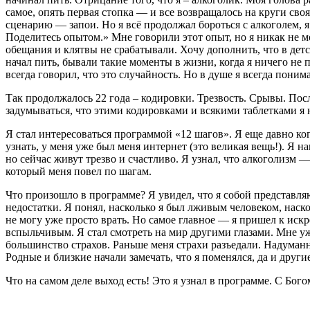
самое, опять первая стопка — и все возвращалось на круги своя
сценарию — запои. Но я всё продолжал бороться с алкоголем, я 
Поделитесь опытом.» Мне говорили этот опыт, но я никак не мо
обещания и клятвы не срабатывали. Хочу дополнить, что в детст
начал пить, бывали такие моменты в жизни, когда я ничего не п
всегда говорил, что это случайность. Но в душе я всегда поним
Так продолжалось 22 года – кодировки. Трезвость. Срывы. Посл
задумываться, что этими кодировками и всякими таблетками я н
Я стал интересоваться программой «12 шагов». Я еще давно когд
узнать, у меня уже был меня интернет (это великая вещь!). Я
но сейчас живут трезво и счастливо. Я узнал, что алкоголизм 
который меня повел по шагам.
Что произошло в программе? Я увидел, что я собой представляю.
недостатки. Я понял, насколько я был лживым человеком, наско
не могу уже просто врать. Но самое главное — я пришел к искр
вспыльчивым. Я стал смотреть на мир другими глазами. Мне уж
большинство страхов. Раньше меня страхи разъедали. Надуманные
Родные и близкие начали замечать, что я поменялся, да и други
Что на самом деле выход есть! Это я узнал в программе. С Бого