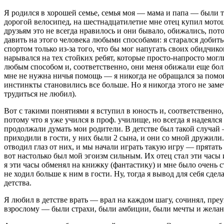
Я родился в хорошей семье, семья моя — мама и папа — были т
дорогой велосипед, на шестнадцатилетие мне отец купил мотоци
друзьям это не всегда нравилось и они бывало, обижались, пото
давить на этого человека любыми способами: я старался добить
спортом только из-за того, что бы мог напугать своих обидчиков
нарывался на тех стойких ребят, которые просто-напросто могл
любым способом и, соответственно, они меня обижали еще больш
мне не нужна ничья помощь — я никогда не обращался за помощ
инстинкты становились все больше. Но я никогда этого не заме
трудиться не любил).
Вот с такими понятиями я вступил в юность и, соответственно
потому что я уже учился в проф. училище, но всегда я надеялся 
продолжали думать мои родители. В детстве был такой случай —
приходили в гости, у них были 2 сына, и они со мной дружили
отводил глаз от них, и мы начали играть такую игру — прятать 
вот настолько был мой эгоизм сильным. Их отец стал эти часы 
я эти часы обменял на книжку (фантастику) и мне было очень ст
не ходил больше к ним в гости. Ну, тогда я вывод для себя сдел
детства.
Я любил в детстве врать — врал на каждом шагу, сочинял, пре
взрослому — были страхи, были амбиции, были мечты и желания