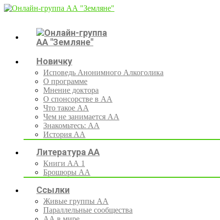
Новичку
Исповедь Анонимного Алкоголика
О программе
Мнение доктора
О спонсорстве в АА
Что такое АА
Чем не занимается АА
Знакомьтесь: АА
История АА
Литература АА
Книги АА 1
Брошюры АА
Ссылки
Живые группы АА
Параллельные сообщества
АА в мире