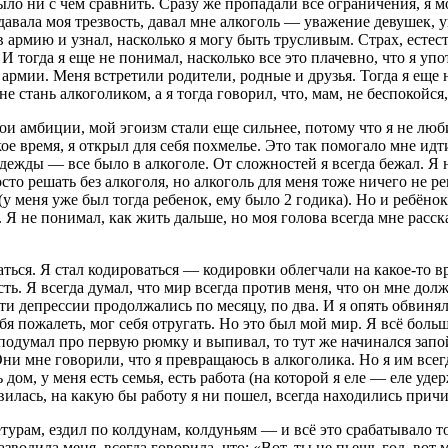
ло ни с чем сравнить. Сразу же пропадали все ограничения, я мо
давала моя трезвость, давал мне алкоголь — уважение девушек, у
 армию и узнал, насколько я могу быть трусливым. Страх, естес
у. И тогда я еще не понимал, насколько все это плачевно, что я у
з армии. Меня встретили родители, родные и друзья. Тогда я ещ
е стань алкоголиком, а я тогда говорил, что, мам, не беспокойся,
мои амбиции, мой эгоизм стали еще сильнее, потому что я не люб
кое время, я открыл для себя похмелье. Это так помогало мне ид
адежды — все было в алкоголе. От сложностей я всегда бежал. Я 
сто решать без алкоголя, но алкоголь для меня тоже ничего не р
(у меня уже был тогда ребенок, ему было 2 годика). Но и ребёно
. Я не понимал, как жить дальше, но моя голова всегда мне расска
аться. Я стал кодироваться — кодировки облегчали на какое-то 
ть. Я всегда думал, что мир всегда против меня, что он мне долже
 Эти депрессии продолжались по месяцу, по два. И я опять обвин
ебя пожалеть, мог себя отругать. Но это был мой мир. Я всё бол
подумал про первую рюмку и выпивал, то тут же начинался запой
ни мне говорили, что я превращаюсь в алкоголика. Но я им всегда
 дом, у меня есть семья, есть работа (на которой я еле — еле уде
илась, на какую бы работу я ни пошел, всегда находились причи
турам, ездил по колдунам, колдуньям — и всё это срабатывало т
азводила меня, всегда говорила, что: «Вот, ты не пьешь год, вот