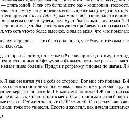
 — опять запой. И так это было много раз – кодировки, трезвост
знал, что смогу типа победить его, я спрашивал у людей, которы
г его применить для себя. Давал много обещаний, много клятв с
ве я всегда верил в чудеса, почему-то было такое в душе моей. 
редпринимал, чтобы решить какую-то проблему, но она сама собой
ал, что есть что-то более высокое, сильнее меня, что мне помога
едняя кодировка — это была подшивка, уже будучи трезвым. От м
е излечусь.
а-то про неё читал, но всерьез её не воспринял, потому что тог
 нашел много описаний форумов и фильмов, которые рассказывают
— неизлечимая болезнь. Придя в программу, я пошел по шагам. Я 
 Я как бы взглянул на себя со стороны. Бог мне это показал. В 4
лько я был эгоистичный, насколько я был эгоцентричный, труслив
енней вере, я пришел к БОГУ, как я его понимаю! Жизнь стала м
е не казалось, что он против меня. Стал принимать людей адек
 страхи. Сейчас я знаю, что БОГ со мной. Он сделает так, как н
е люди тоже это увидели. Просто я заметил, как начали шептаться
м!