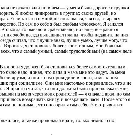
и папа не отказывали ни в чем — у меня были дорогие игрушки,
ворить. Я любил лидировать в группах своих друзей, но
рав. Если кто-то со мной не соглашался, я всегда старался
дерство. Но сам по себе я был слабым человеком. Я занялся
 Это когда то бывало и срабатывало, но чаще, все равно я
 на них злобу, всегда вынашивал планы, чтобы надавить на них
егда считал, что я лучше знаю, лучше умею, лучше могу, что
а. Взрослея, я становился более эгоистичным, мои больные
ше всех, что я самый умный, самый трудолюбивый (на самом деле
. В юности я должен был становиться более самостоятельным,
о было надо, я знал, что папа и мама мне это дадут. За меня
были друзья, и они к нам приходили в гости, и мы к ним
 шик при социализме. Они мне настолько понравились, что я не
крал. Я просто считал, что они должны были принадлежать мне,
 вышли на меня через моих родителей — я сначала врал, но сам
е пришлось возвращать книгу, и возвращать часы. После этого я
 я сам не понимал, что опозорил я сам себя. Это отрывок из
олжилось, я также продолжал врать, только немного по