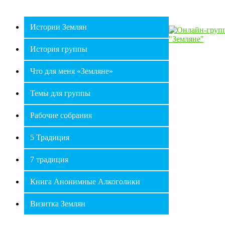
Истории Землян
История группы
Что для меня «Земляне»
Темы для группы
Рабочие собрания
5 Традиция
7 традиция
Книга Анонимные Алкоголики
Визитка Землян