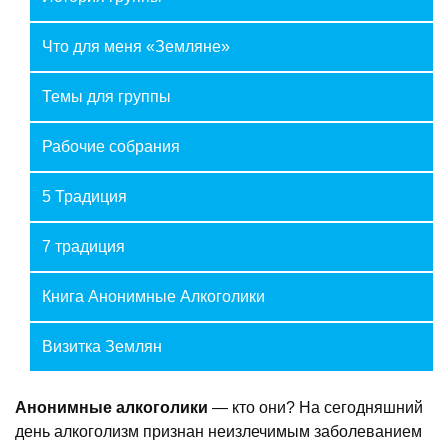
Что для меня «Земляне»
Темы для группы
Рабочие собрания
5 Традиция
7 традиция
Книга Анонимные Алкоголики
Визитка Землян
Анонимные алкоголики
— кто они? На сегодняшний
день алкоголизм признан неизлечимым заболеванием