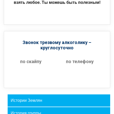
взять любое. Ты можешь быть полезным!
Звонок трезвому алкоголику –
круглосуточно
по ск
айпу
по
телефо
ну
Истории Землян
История группы