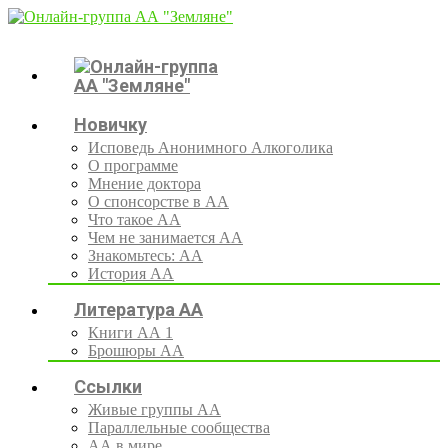
Новичку
Исповедь Анонимного Алкоголика
О программе
Мнение доктора
О спонсорстве в АА
Что такое АА
Чем не занимается АА
Знакомьтесь: АА
История АА
Литература АА
Книги АА 1
Брошюры АА
Ссылки
Живые группы АА
Параллельные сообщества
АА в мире