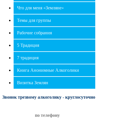
Что для меня «Земляне»
Темы для группы
Рабочие собрания
⛶
🔕
5 Традиция
7 традиция
Книга Анонимные Алкоголики
Визитка Землян
Звонок трезвому алкоголику - круглосуточно
Я согласен на обработку персональных данных
по телефону
в соответствии с
Политикой
конфиденциальности